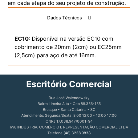
em cada etapa do seu projeto de construção.
Dados Técnicos
EC10
: Disponível na versão EC10 com
cobrimento de 20mm (2cm) ou EC25mm
(2,5cm) para aço de até 16mm.
Escritório Comercial
Rua José Walendowsky
Bairro Limeira Alta - Cep 88.356-155
Brusque - Santa Catarina - SC
Atendimento: Segunda/Sexta: 8:00 12:00 - 13:00 17:00
CNPJ 17.038.947/0001-94
IW8 INDÚSTRIA, COMÉRCIO E REPRESENTAÇÃO COMERCIAL LTDA
Telefone
(48) 3238 9838